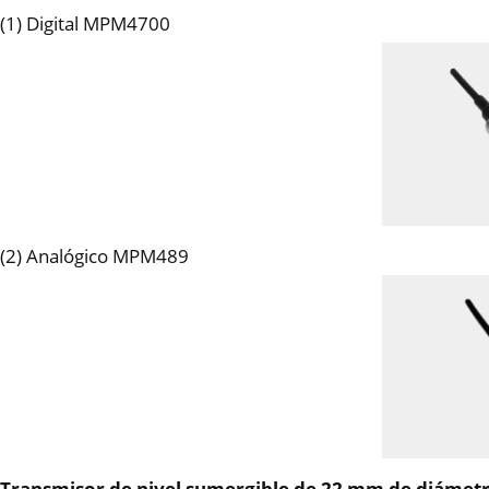
(1) Digital MPM4700
(2) Analógico MPM489
Transmisor de nivel sumergible de 22 mm de diám