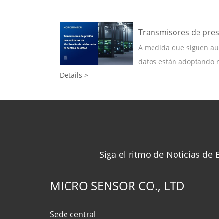
Transmisores de presi
A medida que siguen aume
datos están adoptando rá
Details >
Siga el ritmo de Noticias de
MICRO SENSOR CO., LTD
Sede central