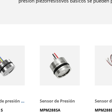
presión piezorresistivos básicos se pueden 
y puertos de presión únicos, etc.
Sensor de presión de alta estabilidad
Sensor de Presión
Sensor d
1S
MPM288SA
MPM288