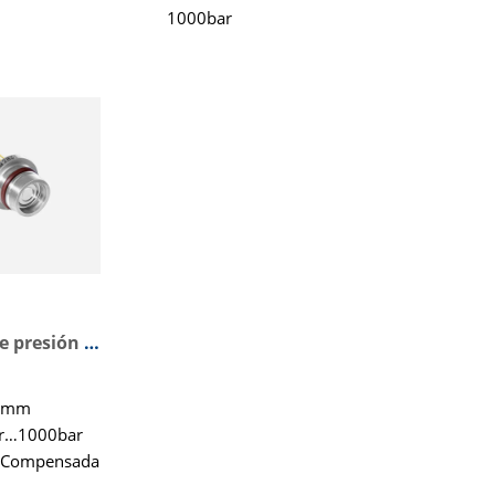
1000bar
 ℃
Suministro de tensión
ado
constante
Sensor de presión de alto rango de presión
2mm
r…1000bar
 Compensada