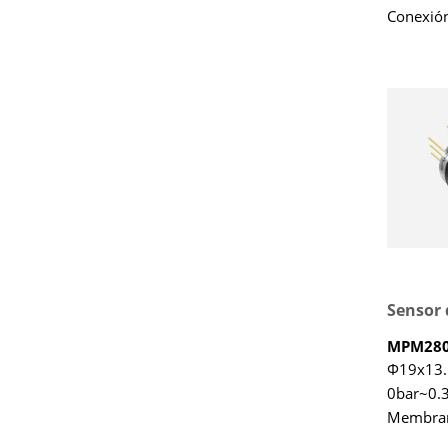
Conexión
M14x1.
Amplio 
tempera
compens
℃~80 ℃
Estructur
adecuado
medición
fluidos
MPM28
Φ19x13
0bar~0.3
Membran