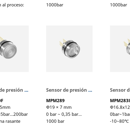
 al proceso:
1000bar
1000bar
5
General
-10 ~ 80
rango de
compens
tura
ada: -10
a aislada,
 para la
 de varios
Sensor de presión de membrana plana
Sensor de presión piezorresistivo
0F
MPM289
MPM283I
.5mm
Φ19 × 7 mm
Φ16.8x1
5bar...200bar
0 bar ~ 0,35 bar…
0bar~1ba
a rasante
1000 bar
-10~80℃
-10 ~ 70 ℃