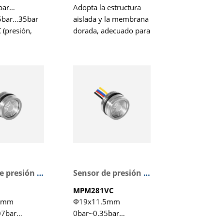
1bar…
Adopta la estructura
5bar…35bar
aislada y la membrana
C (presión,
dorada, adecuado para
ra)
la medición del
hidrógeno
Presión manométrica,
presión manométric
a sellada, presión
absoluta
Sensor de presión de alta estabilidad
Sensor de presión piezorresistivo
MPM281VC
5mm
Φ19x11.5mm
07bar…
0bar~0.35bar…