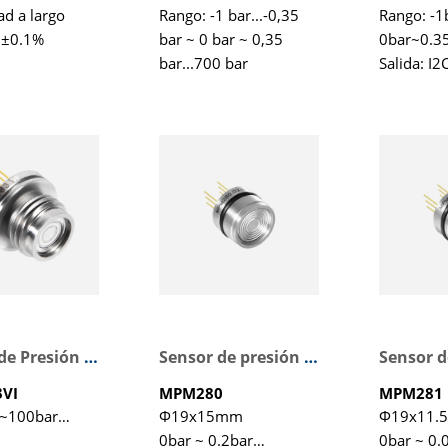
ad a largo
Rango: -1 bar...-0,35
Rango: -
 ±0.1%
bar ~ 0 bar ~ 0,35
0bar~0.3
bar...700 bar
Salida: I2
2bar…35bar
Sin necesidad de
temperatu
recalibración por parte
del usuario, alta
precisión
Dimensiones
personalizables
Sensor de Presión MPM283VI
Sensor de presión piezorresistivo
VI
MPM280
MPM281
0~100bar…
Φ19x15mm
Φ19x11.
0bar ~ 0.2bar…
0bar ~ 0.