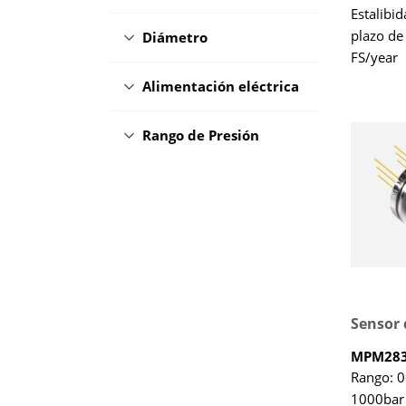
Estalibid
plazo de
Diámetro
FS/year
0bar~0.
Alimentación eléctrica
Rango de Presión
MPM283
Rango: 
1000bar