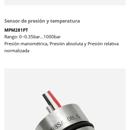
Sensor de presión y temperatura
MPM281PT
Rango: 0~0.35bar…1000bar
Presión manométrica, Presión absoluta y Presión relativa
normalizada
Señal dual de presión y temperatura
Error de temperatura ±0.5℃
El diametro de Φ19mm como estándar sensor de presión
La estabilidad a largo plazo ± 0.1%FS/año