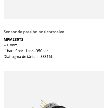
Sensor de presión anticorrosivo
MPM280TS
Φ19mm
-1bar...0bar~1bar...350bar
Diafragma de tántalo, SS316L