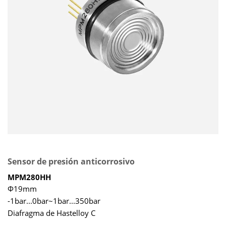
Sensor de presión anticorrosivo
MPM280HH
Φ19mm
-1bar...0bar~1bar...350bar
Diafragma de Hastelloy C