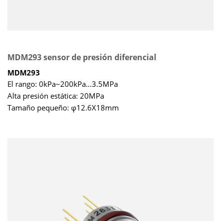
MDM293 sensor de presión diferencial
MDM293
El rango: 0kPa~200kPa…3.5MPa
Alta presión estática: 20MPa
Tamaño pequeño: φ12.6X18mm
La temperatura compensada: 0~70℃