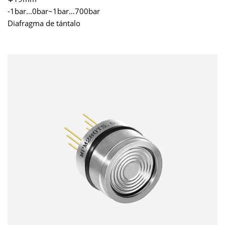
-1bar...0bar~1bar…700bar
Diafragma de tántalo