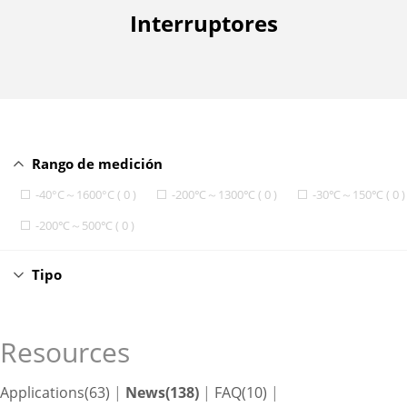
Interruptores
Rango de medición
-40°C～1600°C ( 0 )
-200℃～1300℃ ( 0 )
-30℃～150℃ ( 0 )
-200℃～500℃ ( 0 )
Tipo
Resources
Applications(63)
|
News(138)
|
FAQ(10)
|