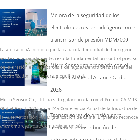
Mejora de la seguridad de los
electrolizadores de hidrógeno con el
transmisor de presión MDM7000
La aplicaciónA medida que la capacidad mundial de hidrógeno
verde crece rápidamente, resulta fundamental un control preciso
Micro Sensor galardonada con el
de la presión en la electrólisis del agua. Dentro del sistema del
electrolizador, mantener un equilibrio d...
Premio CAIMRS al Alcance Global
2026
Micro Sensor Co., Ltd. ha sido galardonada con el Premio CAIMRS
Global Reach 2026 en la 24a Conferencia Anual de la Industria de
Transmisores de presión para
la Automatización y la Digitalización de China. El premio reconoce
a las empresas que demuestran un sól...
unidades de distribución de
refrigerante en centros de datos