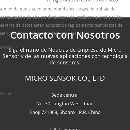
A medida que siguen aumentando las cargas de trabajo de
computación de alto rendimiento y de inteligencia artificial, los
centros de datos están adoptando rápidamente tecnologías de
Contacto con Nosotros
refrigeración líquida para gestionar las crecie...
Details >
Siga el ritmo de Noticias de Empresa de Micro
Sensor y de las nuevas aplicaciones con tecnología
de sensores.
MICRO SENSOR CO., LTD
Details >
Sede central
No. 30 Jiangtan West Road
Baoji 721008, Shaanxi, P.R. China
Filial alemana