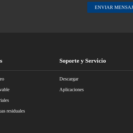
ENVIAR MENSAJ
s
Soporte y Servicio
leo
Descargar
vable
Aplicaciones
iales
as residuales