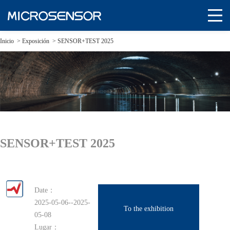
Inicio
>
Exposición
>
SENSOR+TEST 2025
SENSOR+TEST 2025
Date：
2025-05-06--2025-
To the exhibition
05-08
Lugar：