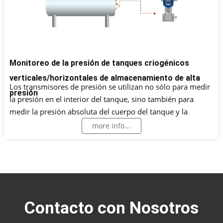
Monitoreo de la presión de tanques criogénicos
verticales/horizontales de almacenamiento de alta
Los transmisores de presión se utilizan no sólo para medir
presión
la presión en el interior del tanque, sino también para
medir la presión absoluta del cuerpo del tanque y la
presión delande y atrás de la bomba criogénica,
more info...
garantizando el funcionamiento seguro del sistema. La
medición de la presión diferencial es el método más
común y fiable para medir el nivel de líquido de los
tanques criogénicos de almacenamiento a granel de alta
presión.
Contacto con Nosotros