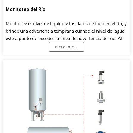
Monitoreo del Río
Monitoree el nivel de líquido y los datos de flujo en el río, y
brinde una advertencia temprana cuando el nivel del agua
esté a punto de exceder la línea de advertencia del río. Al
mismo tiempo, también se pueden instalar sensores de
more info...
calidad del agua.Cuando el valor de PH, la turbidez y otros
datos excedan el valor normal, se informará al centro de
monitoreo de los departamentos pertinentes para
monitorear la descarga ilegal de aguas residuales.