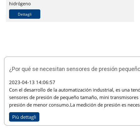
hidrógeno
Construcción totalmente soldada para evitar fugas de
Dettagli
hidrógeno
Circuitos intrínsecamente seguros para su uso en
atmósferas potencialmente explosivas
Múltiples opciones de salida disponibles
Precisión hasta clase 0,25
¿Por qué se necesitan sensores de presión pequeñ
2023-04-13 14:06:57
Con el desarrollo de la automatización industrial, es una te
sensores de presión de pequeño tamaño, mini transmisores 
presión de menor consumo.La medición de presión es necesa
Più dettagli