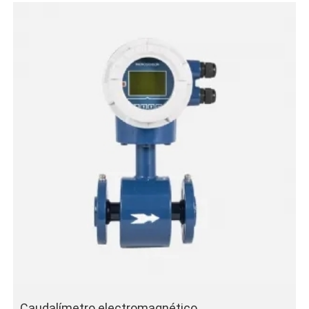
atmósferas potencialmente explosivas
Múltiples opciones de salida disponibles
Precisión hasta clase 0,25
Caudalímetro electromagnético