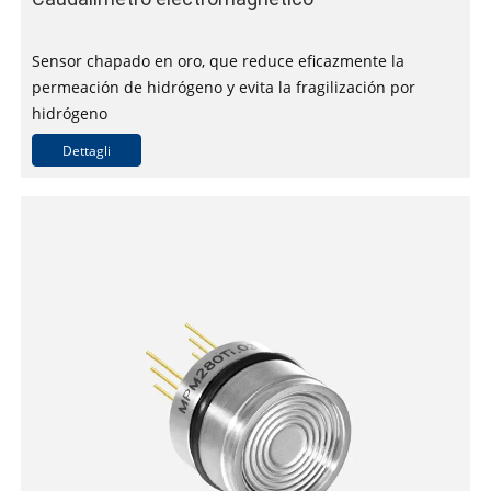
Sensor chapado en oro, que reduce eficazmente la
permeación de hidrógeno y evita la fragilización por
hidrógeno
Construcción totalmente soldada para evitar fugas de
Dettagli
hidrógeno
Circuitos intrínsecamente seguros para su uso en
atmósferas potencialmente explosivas
Múltiples opciones de salida disponibles
Precisión hasta clase 0,25