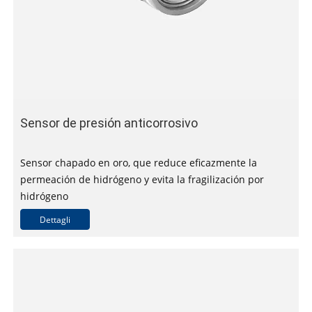
Sensor de presión anticorrosivo
Sensor chapado en oro, que reduce eficazmente la
permeación de hidrógeno y evita la fragilización por
hidrógeno
Construcción totalmente soldada para evitar fugas de
Dettagli
hidrógeno
Circuitos intrínsecamente seguros para su uso en
atmósferas potencialmente explosivas
Múltiples opciones de salida disponibles
Precisión hasta clase 0,25