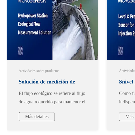
Actividades sobre productos
Actividade
Solución de medición de
Snivel
El flujo ecológico se refiere al flujo
Como fu
caudal ecológico para
sistem
de agua requerido para mantener el
indispen
medio ambiente. En los últimos
sociedad
centrales hidroeléctricas
químic
Más detalles
Más d
años, algunas centrales
métodos 
hidroeléctricas han provocado
se optim