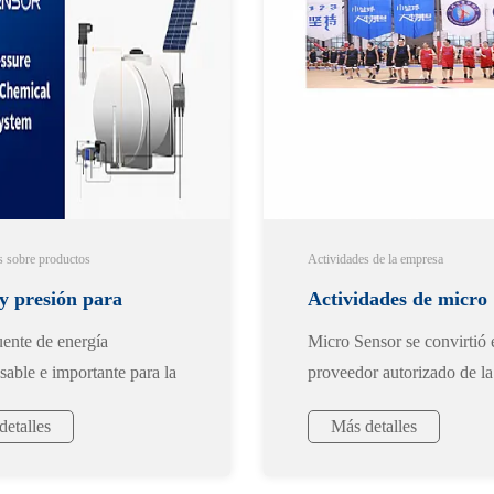
s sobre productos
Actividades de la empresa
 y presión para
Actividades de micro
ente de energía
Micro Sensor se convirtió 
as de inyección
sensores en septiembr
sable e importante para la
proveedor autorizado de la
 industrial moderna, los
empresa Sinopec
a
2019
etalles
Más detalles
de extracción de petróleo
izan continuamente junto