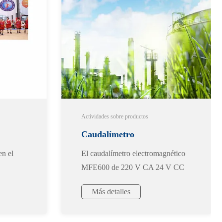
Actividades sobre productos
Caudalímetro
en el
El caudalímetro electromagnético
e de
electromagnético MFE600
MFE600 de 220 V CA 24 V CC
ha pasado la inspección del Centro
con certificación CNEX a
Más detalles
Nacional de Supervisión de
prueba de explosiones
Calidad y Pruebas de Productos