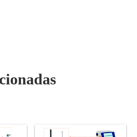
Eléctricos Protegidos contra
Explosiones de China (CQST).
Cuenta con la certificación a
prueba de explosiones CNEX.
acionadas