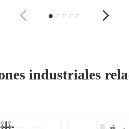
rogreso tecnológico. En el
de extracción de petróleo,
miento químico desempeña
 clave en la optimización
imiento, la reducción de
 la prolongación de la vida
as instalaciones
les, las infraestructuras y
sitos de petróleo y gas. La
ones industriales rel
n correcta de productos
 es fundamental para
con éxito las reacciones
 y microbiológicas, los
as de aseguramiento del
y del flujo, y para mejorar
cción y la eficacia